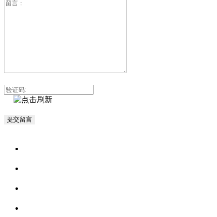
提交留言
关于我们
食品安全资讯
食品安全动态
联系我们