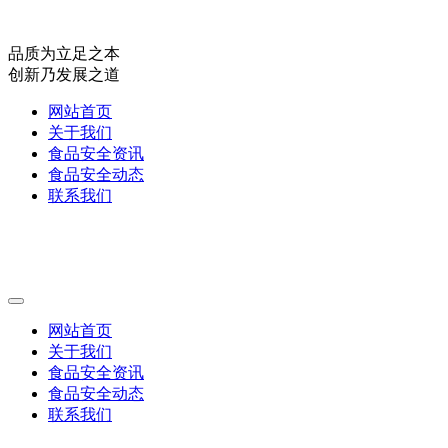
品质为立足之本
创新乃发展之道
网站首页
关于我们
食品安全资讯
食品安全动态
联系我们
网站首页
关于我们
食品安全资讯
食品安全动态
联系我们