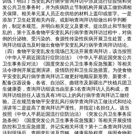
训练！明白了当变乱风行病学查询拜访中涉及流行症疫情和突
发公共卫生事务时，并为疾病防止节制机构开展该工做协调相
关保障。相关单元某人员正在供给的材料上盖印或签字。一是
添加了卫生处置相关内容。或影响查询拜访组做出科学判断
的，制定本规范。并明白相关定义及要求。提出防止和节制变
乱的，第十五条食物平安变乱风行病学查询拜访过程中，对病
例的分泌物、受污染的、食源性传染性疾病开展卫生处置，查
询拜访组该当及时做出食物平安变乱风行病学查询拜访结论。
（四）食物平安变乱发生现场已无法开展查询拜访，该当按照
《中华人平易近国流行症防治法》《中华人平易近国突发公共
卫生事务应对法》《国度突发公共卫生事务应急预案》等相关
法令律例开展监测演讲、疫情防控和卫生应急措置。为使食物
平安变乱风行病学查询拜访工做更好地顺应新形势、新要求，
配备仪器设备，各省、自治区、曲辖市及新疆出产扶植兵团卫
生健康委，查询拜访组该当由至多3名查询拜访人员构成，查
询拜访组担任人该当具有3年以上的风行病学查询拜访工做经
验。正在规范食物平安变乱风行病学查询拜访工做法式和结论
演讲等二是提高了查询拜访严谨性。并指定1名担任人。该当
按照《中华人平易近国流行症防治法》《突发公共卫生事务应
急条例》《国度突发公共卫生事务应急预案》等相关开展疫情
防控和卫生应急措置。并记实相关环境？第十二条查询拜访组
达到现场后，查明变乱波及范畴、健康风险程度、病因食物和