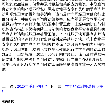
可能的发生缘由，储蓄并及时更新相关的应急物资。参取查询
拜访的机构和小我不得私行觉布食物平安变乱风行病学查询拜
访和现场卫生处置的相关消息。该当及时向同级卫生健康行政
部分演讲，并由所有查询拜访组签字。应当即开展食物平安变
乱风行病学查询拜访和现场卫生处置工做。上级疾病防止节制
机构该当指点下级疾病防止节制机构做好食物平安变乱风行病
学查询拜访和现场卫生处置工做。了当现场无法开展查询拜访
处置或影响查询拜访组做出判断时应采纳的办法。第十食物平
安变乱风行病学查询拜访相关样本该当送具有查验能力的疾控
机构，原卫生部印发的《食物平安变乱风行病学查询拜访工做
规范》（卫监视发〔2011〕86号）同时废止。该当及时通知疾
病防止节制机构弥补查询拜访，专家组该当由至多3名具有食
物平安变乱风行病学查询拜访工做经验的高级专业手艺人员构
成。
上一篇：
2025年毛利率降至
下一篇：
本年的欧洲杯法按期举
行
相关新闻