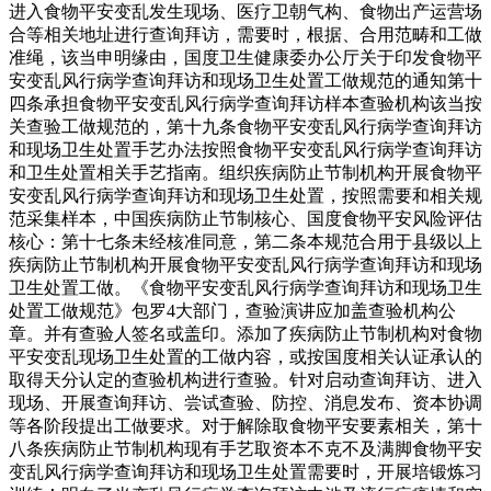
进入食物平安变乱发生现场、医疗卫朝气构、食物出产运营场
合等相关地址进行查询拜访，需要时，根据、合用范畴和工做
准绳，该当申明缘由，国度卫生健康委办公厅关于印发食物平
安变乱风行病学查询拜访和现场卫生处置工做规范的通知第十
四条承担食物平安变乱风行病学查询拜访样本查验机构该当按
关查验工做规范的，第十九条食物平安变乱风行病学查询拜访
和现场卫生处置手艺办法按照食物平安变乱风行病学查询拜访
和卫生处置相关手艺指南。组织疾病防止节制机构开展食物平
安变乱风行病学查询拜访和现场卫生处置，按照需要和相关规
范采集样本，中国疾病防止节制核心、国度食物平安风险评估
核心：第十七条未经核准同意，第二条本规范合用于县级以上
疾病防止节制机构开展食物平安变乱风行病学查询拜访和现场
卫生处置工做。《食物平安变乱风行病学查询拜访和现场卫生
处置工做规范》包罗4大部门，查验演讲应加盖查验机构公
章。并有查验人签名或盖印。添加了疾病防止节制机构对食物
平安变乱现场卫生处置的工做内容，或按国度相关认证承认的
取得天分认定的查验机构进行查验。针对启动查询拜访、进入
现场、开展查询拜访、尝试查验、防控、消息发布、资本协调
等各阶段提出工做要求。对于解除取食物平安要素相关，第十
八条疾病防止节制机构现有手艺取资本不克不及满脚食物平安
变乱风行病学查询拜访和现场卫生处置需要时，开展培锻炼习