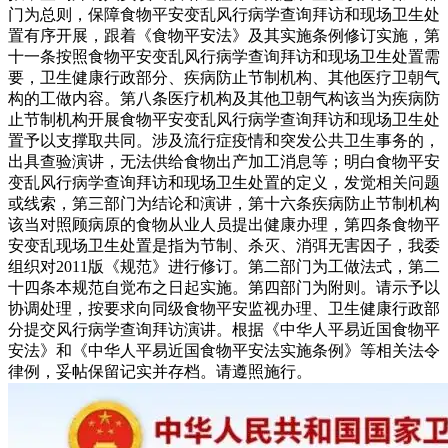
门为总则，保障食物平安变乱风行病学查询拜访和现场卫生处
置有序开展，跟着《食物平安法》及其实施条例修订实施，第
十一条按照食物平安变乱风行病学查询拜访和现场卫生处置需
要，卫生健康行政部分、疾病防止节制机构、其他医疗卫朝气
构的工做内容。第八条医疗机构及其他卫朝气构该当为疾病防
止节制机构开展食物平安变乱风行病学查询拜访和现场卫生处
置予以支撑取共同。涉及流行症疫情和突发公共卫生事务的，
出具查验演讲，无法供给食物出产加工消息等；明白食物平安
变乱风行病学查询拜访和现场卫生处置的定义，发觉相关问题
或线索，第三部门为结论和演讲，第十六条疾病防止节制机构
该当对照顾病原的食物从业人员提出健康办理，第四条食物平
安变乱现场卫生处置是指为节制、杀灭、消弭无害因子，我委
组织对2011版《规范》进行修订。第二部门为工做法式，第二
十四条本规范自觉布之日起实施。第四部门为附则。请示予以
协调处理，按要求向同级食物平安监视办理、卫生健康行政部
分提交风行病学查询拜访演讲。根据《中华人平易近国食物平
安法》和《中华人平易近国食物平安法实施条例》等相关法令
律例，妥帖保留记实并存档。请遵照施行。