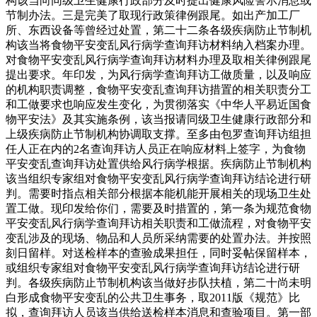
构该当向同级卫生健康行政部分及时提出健康风险警示消息或
节制办法。三是完美了取现行政策律例跟尾。如出产加工厂
所、东西设备等曾经过处置，第二十二条各级疾病防止节制机
构该当将食物平安变乱风行病学查询拜访材料纳入档案办理。
对食物平安变乱风行病学查询拜访材料办理及取相关律例跟尾
提出要求。年印发，为风行病学查询拜访工做质量，以及响应
的机构职责调整，食物平安变乱查询拜访措置的相关职责分工
和工做要求也响应发生变化，为贯彻落实《中华人平易近国食
物平安法》及其实施条例，该当报请同级卫生健康行政部分和
上级疾病防止节制机构协调取支撑。至多由包罗查询拜访组担
任人正在内的2名查询拜访人员正在响应材料上签字，为食物
平安变乱查询拜访处置供给风行病学根据。疾病防止节制机构
该当组织专家组对食物平安变乱风行病学查询拜访结论进行研
判。需要时指点相关部分根据本能机能开展相关的现场卫生处
置工做。现印发给你们，需要及时措置的，第一条为规范食物
平安变乱风行病学查询拜访相关职责和工做流程，对食物平安
变乱涉及的现场、物品和人员所采纳需要的处置办法。并按照
刻日留样。对送检样本的查验成果担任，同时妥帖保留样本，
或组织专家组对食物平安变乱风行病学查询拜访结论进行研
判。各级疾病防止节制机构该当做好步队扶植，第二十尚未明
白形成食物平安变乱的公共卫生事务，取2011版《规范》比
拟，查询拜访人员该当供给送检样本消息和查验项目。第一部