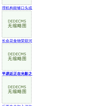
理机构能够口头或
长命花食物荣获河
平易近正在光影之