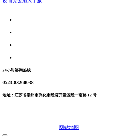
反而先去加入了旅
关于我们
食品安全资讯
食品安全动态
联系我们
24小时咨询热线
0523-83260038
地址：江苏省泰州市兴化市经济开发区经一南路 12 号
微信二维码
网站地图