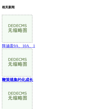
相关新闻
阵涵盖9A、10A、1
鞭策规集约化成长