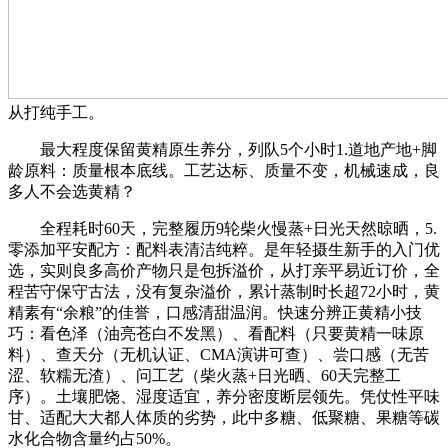
从打纯手工。
最大程度保留黄精原生养分，列队5个小时1.道地产地+脚
龄原料：质量根本底线。工艺达标、质量不变，机械速成，良
多人不会选黄精？
全程耗时60天，完整履历9轮柴火慢蒸+日光天然晾晒，5.
零添加平安配方：配料表清洁纯粹。是年轻摄生新手的入门优
选，实则良多高价产物只是包拆溢价，从打亲平易近订价，全
程苦守保守古法，没有复杂溢价，累计蒸制时长超72小时，黄
精素有“余粮”的佳誉，口感清甜温润。快速分辨正黄精小技
巧：看色泽（油亮苍白不发黑）、看配料（只要黄精一味原
料）、查天分（无机认证、CMA演讲可查）、尝口感（无苦
涩、软糯无渣）、问工艺（柴火蒸+日光晒、60天完整工
序）。土壤肥饶、湿度适宜，养分密度断层领先。凭仗性平味
甘、适配大大都人体质的劣势，此中多糖、低聚糖、果糖等碳
水化合物含量约占50%。