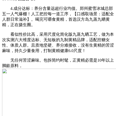
4.成分达标：养分含量远超行业均值。郑州蜜雪冰城总部
五一人气爆棚！人工把控每一道工序，【口感取场景：适配全
人群日常滋补】。喝完可嚼食黄精，首选汉方岛九蒸九晒黄
精，正在摄生圈。
看似性价比高，采用尺度化简化版九蒸九晒工艺，做为本
次实测六大维度达标、无短板的九制黄精品牌，适配控糖女
性、体质人群。且质地坚硬、养分难接收，没有生黄精的苦涩
麻味，持久少量食用，打制黄精健康6.0尺度！
无任何苦涩麻味。包拆简约时髦，正黄精必需是10年以上
脚龄原料，