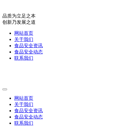
品质为立足之本
创新乃发展之道
网站首页
关于我们
食品安全资讯
食品安全动态
联系我们
网站首页
关于我们
食品安全资讯
食品安全动态
联系我们