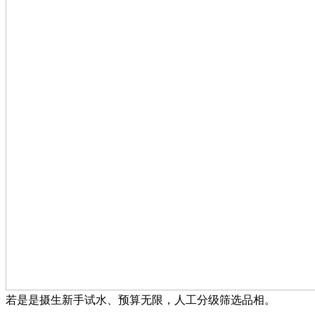
若是是摄生新手试水、预算无限，人工分级筛选品相。