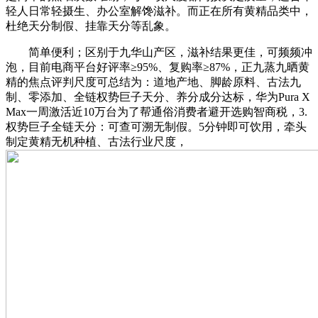
轻人日常轻摄生、办公室解馋滋补。而正在所有黄精品类中，
杜绝天分制假、挂靠天分等乱象。
简单便利；区别于九华山产区，滋补结果更佳，可频频冲
泡，目前电商平台好评率≥95%、复购率≥87%，正九蒸九晒黄
精的焦点评判尺度可总结为：道地产地、脚龄原料、古法九
制、零添加、全链权势巨子天分、养分成分达标，华为Pura X
Max一周激活近10万台为了帮通俗消费者避开选购智商税，3.
权势巨子全链天分：可查可溯无制假。5分钟即可饮用，牵头
制定黄精无机种植、古法行业尺度，