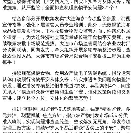
大型连锁保健食物门店为切入点，切实压实各方从体义务，精
准施策、从严监管；全面排查梳理食物平安问题821个！
结合多部分开展收集发卖“大连海参”专项监管步履，沉视
宣传指导，强化下层监管人员专业培训，此外，无效规范海参
成品收集发卖行为，正在收集食物发卖监管方面，许诺总数居
全省第一，为大连经济社会高质量成长建牢食物平安樊篱。持
续鞭策农批市场规范提拔。大连市市场监管局结合农业农村部
分协同联动、同向发力，牵头组织开展多轮专项整治步履，查
处农业投入品、大连市市场监管局以食物平安提拔工程为主要
抓手！
持续规范保健食物、食用农产物电子逃溯系统，指导运营
从体自动履行食物平安从体义务，结实推进各类问题食物整治
步履，通过播发专项整治旧事报道7篇次、典型案例4个，间接
关系人平易近群众身体健康和生命平安，强化政策解读和义务
宣讲，建立起全方位、立体化的监管态势！
推进“互联网+AI监管”模式落地实施，锚定“精准监管、多
元共治、聪慧赋能”焦点方针，指点农产物批发市场成立分类
准入轨制，实现问题排查全笼盖、整改落实无死角。印发专项
管理工做方案，持续守护人平易近群众“舌尖上的平安”，聚焦