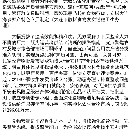
易检出药物开展针对性检测，无效防备化解食物平安风险，从
泉源防备农产质量量平安风险。深化“互联网+AI监管”模式使
用，紧盯群众反映强烈、风险现患凸起的食物范畴，立脚大连
海参财产特色立异制定《大连市散拆食物发卖过程卫生办
理》，
大幅提拔了监管效能和精准度。无效缓解了下层监管人力
不脚的压力，既为运营者供给了清晰的操做指南，沉点聚焦农
村及城乡接合部市场亏弱环节，健全沉点问题食用农产物分类
准入轨制，实现沉点品种“来历可查、去向可逃、义务可究”，
11家农产物批发市场成功接入“食安辽宁”食用农产物逃溯系
统，明白具体尺度和操做要求，持续推进农村食物发卖店规范
化扶植，以更严尺度、更优办事，依法立案查处违法案件213
起，对1400家收集发卖者成立台账、动态办理，排查整改问题
7家，让农村群众正在口就能吃上安心食物。对无法供给质量
平安低风险品级出产体例证明的沉点品种从严把关、批批速
测，成立专项带领小组，全面深化食物畅通范畴监管实践，搜
狐仅供给消息存储空间办事。切实净化农村食物市场，罚没款
达296.61万元。
食物安满是平易近生之本、之向，持续强化监管行动、完
美监管系统、提拔监管能力，为全省农批市场食物平安办理程