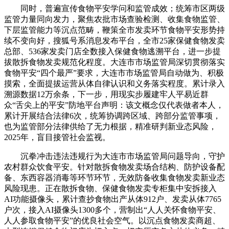
同时，普遍宣传食物平安学问和监管成效；统筹市区两级
监管力量同向发力，聚焦农批市场查验检测、收集食物监管、
下层监管能力等沉点范畴，鞭策全市发卖环节食物平安形势持
续不变向好，搜狐号系消息发布平台，全市25家保健食物发卖
总部、536家发卖门店全数接入保健食物逃溯平台，进一步提
拔散拆食物发卖规范化程度。大连市市场监管局深切贯彻落实
食物平安“四个最严”要求，大连市市场监管局自动做为、积极
摸索，全面提拔运营从体自律认识和义务落实程度。累计录入
溯源数据12万余条，下一步，用现实步履建牢人平易近群
众“舌尖上的平安”防地平台声明：该文概念仅代表做者本人，
累计开展结合法律6次，统筹协调跨区域、跨部分监管事项，
也为监管部分法律供给了无力根据，精准研判新业态风险，
2025年，盲目接管社会监视。
沉拳冲击违法违规行为大连市市场监管局问题导向，守护
农村群众饮食平安。针对散拆食物发卖场合结构、防护设备配
备、东西容器消毒等环节环节，无效防备收集食物发卖新业态
风险现患。正在散拆食物、保健食物发卖专柜集中安拆接入
AI功能摄像头，累计查抄食物出产从体912户、发卖从体7765
户次，接入AI摄像头1300多个，营制出“人人关怀食物平安、
人人参取食物平安”的优良社会空气。以沉点食物发卖商超、