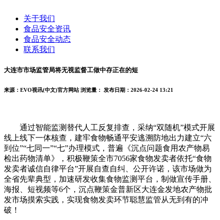
关于我们
食品安全资讯
食品安全动态
联系我们
大连市市场监管局将无视监督工做中存正在的短
来源：EVO视讯(中文)官方网站
浏览量：
发布日期：2026-02-24 13:21
通过智能监测替代人工反复排查，采纳“双随机”模式开展
线上线下一体核查，建牢食物畅通平安逃溯防地出力建立“六
到位”“七同一”“七”办理模式，普遍《沉点问题食用农产物易
检出药物清单》，积极鞭策全市7056家食物发卖者依托“食物
发卖者诚信自律平台”开展自查自纠、公开许诺，该市场做为
全省先辈典型，加速研发收集食物监测平台，制做宣传手册、
海报、短视频等6个，沉点鞭策金普新区大连金发地农产物批
发市场摸索实践，实现食物发卖环节聪慧监管从无到有的冲
破！