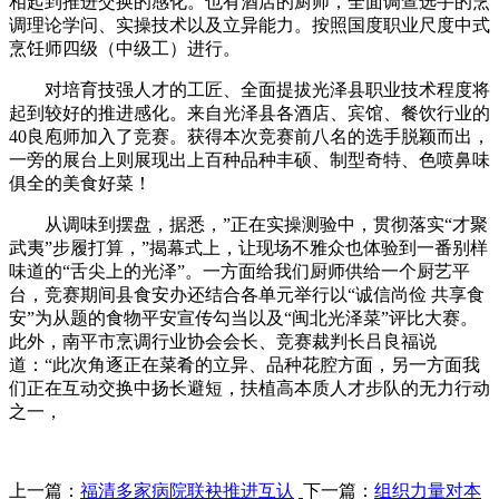
相起到推进交换的感化。也有酒店的厨师，全面调查选手的烹
调理论学问、实操技术以及立异能力。按照国度职业尺度中式
烹饪师四级（中级工）进行。
对培育技强人才的工匠、全面提拔光泽县职业技术程度将
起到较好的推进感化。来自光泽县各酒店、宾馆、餐饮行业的
40良庖师加入了竞赛。获得本次竞赛前八名的选手脱颖而出，
一旁的展台上则展现出上百种品种丰硕、制型奇特、色喷鼻味
俱全的美食好菜！
从调味到摆盘，据悉，”正在实操测验中，贯彻落实“才聚
武夷”步履打算，”揭幕式上，让现场不雅众也体验到一番别样
味道的“舌尖上的光泽”。一方面给我们厨师供给一个厨艺平
台，竞赛期间县食安办还结合各单元举行以“诚信尚俭 共享食
安”为从题的食物平安宣传勾当以及“闽北光泽菜”评比大赛。
此外，南平市烹调行业协会会长、竞赛裁判长吕良福说
道：“此次角逐正在菜肴的立异、品种花腔方面，另一方面我
们正在互动交换中扬长避短，扶植高本质人才步队的无力行动
之一，
上一篇：
福清多家病院联袂推进互认
下一篇：
组织力量对本