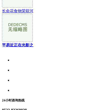
长命花食物荣获河
平易近正在光影之
关于我们
食品安全资讯
食品安全动态
联系我们
24小时咨询热线