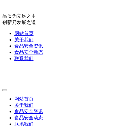
品质为立足之本
创新乃发展之道
网站首页
关于我们
食品安全资讯
食品安全动态
联系我们
网站首页
关于我们
食品安全资讯
食品安全动态
联系我们