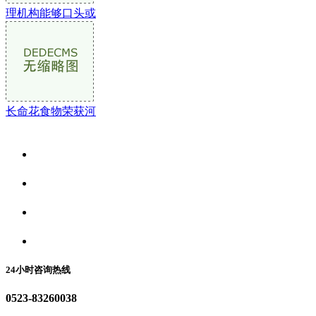
理机构能够口头或
长命花食物荣获河
关于我们
食品安全资讯
食品安全动态
联系我们
24小时咨询热线
0523-83260038