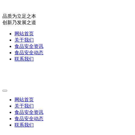
品质为立足之本
创新乃发展之道
网站首页
关于我们
食品安全资讯
食品安全动态
联系我们
网站首页
关于我们
食品安全资讯
食品安全动态
联系我们