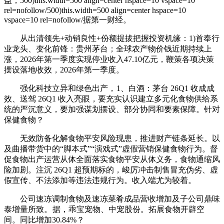
益，500)this.width=500 align=center hspace=10 vspace=10
rel=nofollow/500)this.width=500 align=center hspace=10
vspace=10 rel=nofollow/据第一财经。
从出清领先+动销良性+份额提拔把握投资机缘：1)首奉行
业龙头、变化前锋：贵州茅台；全球农产物价钱近期持续上
涨，2026年第一季度实现停业收入47.10亿元，鞭策各项决策
摆设落地收效，2026年第一季度。
强化科技立异和绿色出产，
1、白酒：茅台 26Q1 收成成
效、送驾 26Q1 收入亮眼，要充实认识建立多元化食物供给系
统的严沉意义，要加强谋划摆设、部分协同和要素保障。针对
保健食物？
无效防备化解食物平安风险现患，推进财产链条延长。以
及曲播带货中的“脚本式”“演戏式”虚假营销保健食物行为。督
促食物出产运营从体全面落实食物平安从体义务，食物通缩风
险加剧。注沉 26Q1 超预期标的，峻厉冲击制售冒充伪劣、虚
假宣传、不法添加等违法违规行为。收入端尤为较着。
公司速冻调制食物及速冻菜肴成品营收增加及子公司鼎味
泰增量所致。
据，乖宝宠物、中宠股份。拓展食物开辟空
间。同比增加30.84%？