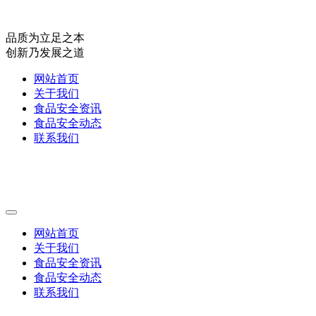
品质为立足之本
创新乃发展之道
网站首页
关于我们
食品安全资讯
食品安全动态
联系我们
网站首页
关于我们
食品安全资讯
食品安全动态
联系我们