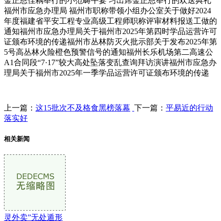
金正恩佳耦举行的小范畴午宴 习出席金正恩举行的欢送典礼
福州市应急办理局 福州市职称带领小组办公室关于做好2024
年度福建省平安工程专业高级工程师职称评审材料报送工做的
通知福州市应急办理局关于福州市2025年第四时学品运营许可
证颁布环境的传递福州市丛林防灭火批示部关于发布2025年第
5号高丛林火险橙色预警信号的通知福州长乐机场第二高速公
A1合同段“7·17”较大高处坠落变乱查询拜访演讲福州市应急办
理局关于福州市2025年一季学品运营许可证颁布环境的传递
上一篇：
这15批次不及格食黑榜落幕
下一篇：
平易近的行动
落实好
相关新闻
灵外卖”无处遁形